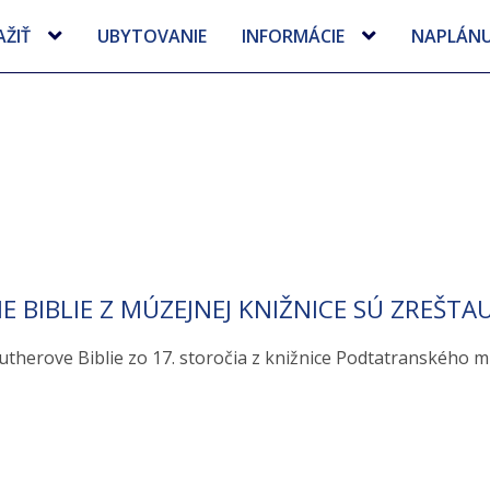
AD A OKOLIE V ZIME
MESAČNÍK POPRAD
AŽIŤ
UBYTOVANIE
INFORMÁCIE
NAPLÁNUJ
E BIBLIE Z MÚZEJNEJ KNIŽNICE SÚ ZREŠT
utherove Biblie zo 17. storočia z knižnice Podtatranského m