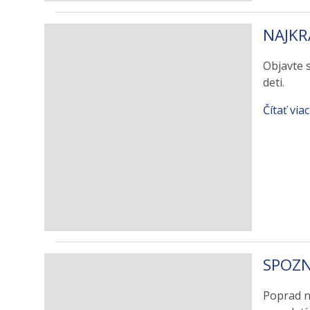
NAJKR
Objavte s
deti.
Čítať viac
SPOZN
Poprad n