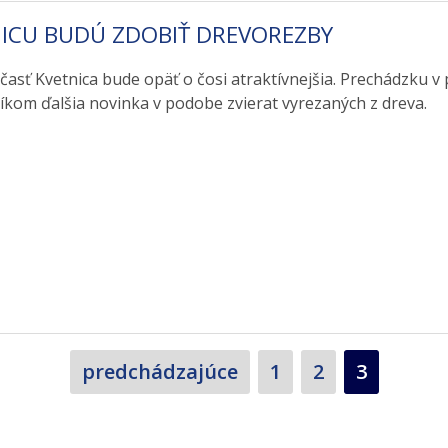
ICU BUDÚ ZDOBIŤ DREVOREZBY
časť Kvetnica bude opäť o čosi atraktívnejšia. Prechádzku v
íkom ďalšia novinka v podobe zvierat vyrezaných z dreva.
Strana
Strana
Strana
predchádzajúce
1
2
3