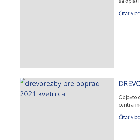
sa oplatí
Čítať viac
DREVO
Objavte 
centra m
Čítať viac