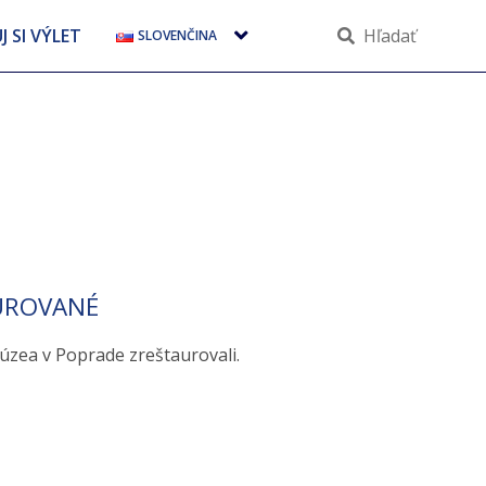
Slovenčina
 SI VÝLET
Hľadať
SLOVENČINA
AUROVANÉ
úzea v Poprade zreštaurovali.