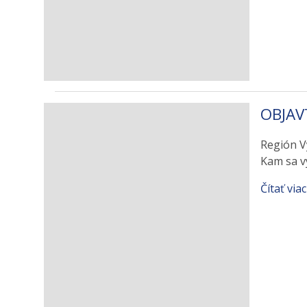
OBJAV
Región V
Kam sa v
Čítať viac