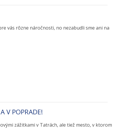
e pre vás rôzne náročnosti, no nezabudli sme ani na
A V POPRADE!
ovými zážitkami v Tatrách, ale tiež mesto, v ktorom