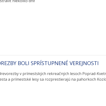
 stráviť niekoľko dní!
REZBY BOLI SPRÍSTUPNENÉ VEREJNOSTI
drevorezby v prímestských rekreačných lesoch Poprad-Kvetni
esta a prímestské lesy sa rozprestierajú na pahorkoch Kozíc