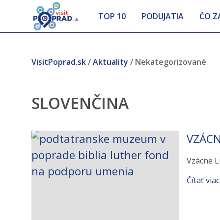
POPR
TOP 10
PODUJATIA
ČO Z
Preskočiť
na
obsah
VisitPoprad.sk
/
Aktuality
/
Nekategorizované
SLOVENČINA
VZÁCN
Vzácne L
Čítať viac