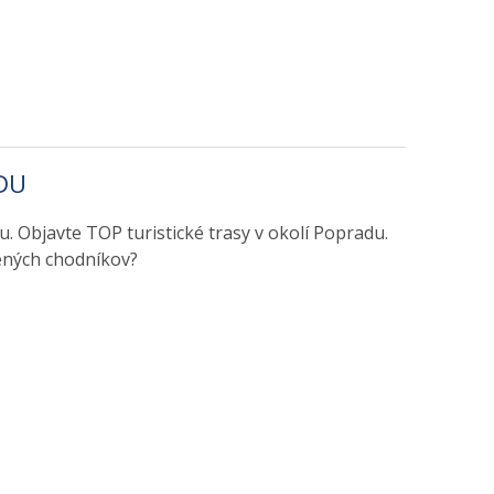
DU
. Objavte TOP turistické trasy v okolí Popradu.
ených chodníkov?